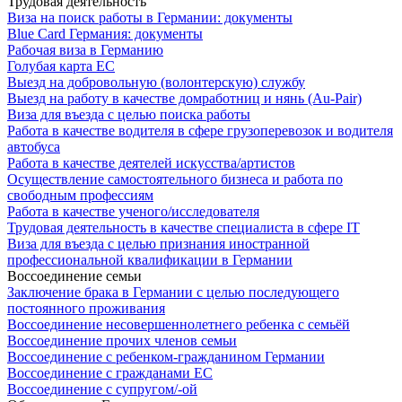
Трудовая деятельность
Виза на поиск работы в Германии: документы
Blue Card Германия: документы
Рабочая виза в Германию
Голубая карта ЕС
Выезд на добровольную (волонтерскую) службу
Выезд на работу в качестве домработниц и нянь (Au-Pair)
Виза для въезда с целью поиска работы
Работа в качестве водителя в сфере грузоперевозок и водителя
автобуса
Работа в качестве деятелей искусства/артистов
Осуществление самостоятельного бизнеса и работа по
свободным профессиям
Работа в качестве ученого/исследователя
Трудовая деятельность в качестве специалиста в сфере IT
Виза для въезда с целью признания иностранной
профессиональной квалификации в Германии
Воссоединение семьи
Заключение брака в Германии с целью последующего
постоянного проживания
Воссоединение несовершеннолетнего ребенка с семьёй
Воссоединение прочих членов семьи
Воссоединение с ребенком-гражданином Германии
Воссоединение с гражданами ЕС
Воссоединение с супругом/-ой