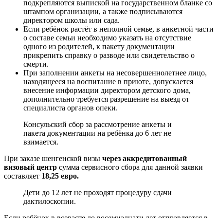
подкрепляются выпиской на государственном бланке со
штампом организации, а также подписываются
директором школы или сада.
Если ребёнок растёт в неполной семье, в анкетной части
о составе семьи необходимо указать на отсутствие
одного из родителей, к пакету документации
прикрепить справку о разводе или свидетельство о
смерти.
При заполнении анкеты на несовершеннолетнее лицо,
находящееся на воспитание в приюте, допускается
внесение информации директором детского дома,
дополнительно требуется разрешение на выезд от
специалиста органов опеки.
Консульский сбор за рассмотрение анкеты и
пакета документации на ребёнка до 6 лет не
взимается.
При заказе шенгенской визы
через аккредитованный
визовый центр
сумма сервисного сбора для данной заявки
составляет
18,25 евро.
Дети до 12 лет не проходят процедуру сдачи
дактилоскопии.
Если ребёнок в возрасте до восемнадцати лет отправляется в